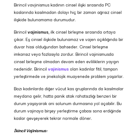
Birincil vavjinismus kadının cinsel ilişki sırasında PC
kaslarında kasılmadan dolayı hiç bir zaman ağrısız cinsel
ilişkide bulunamama durumudur.
Birincil
vajinismus,
ilk cinsel birleşme sırasında ortaya
çıkar. Eş cinsel ilişkide bulunamaz ve vajen açıklığında bir
duvar hissi olduğundan bahseder. Cinsel birleşme
imkansız veya fazlasıyla zordur. Birincil vajinismusda
cinsel birleşme olmadan devam eden evliliklerin yaygın
nedenidir. Birincil
vajinismus
olan kadınlar fitil, tampon
yerleştirmede ve jinekolojik muayenede problem yaşarlar.
Bazı kadınlarda diğer vücut kas gruplarında da kasılmalar
meydana gelir, hatta panik atak rahatsızlığı benzeri bir
durum yaşayarak ani solunum durmasına yol açabilir. Bu
durum vajinaya birşey yerleştirme çabası sona erdiğinde
kaslar gevşeyerek tekrar normale döner.
İkincil Vajinismus: