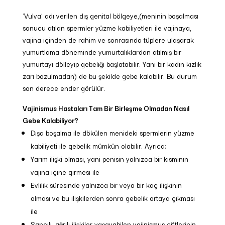
‘Vulva’ adı verilen dış genital bölgeye,(meninin boşalması
sonucu atılan spermler yüzme kabiliyetleri ile vajinaya,
vajina içinden de rahim ve sonrasında tüplere ulaşarak
yumurtlama döneminde yumurtalıklardan atılmış bir
yumurtayı dölleyip gebeliği başlatabilir. Yani bir kadın kızlık
zarı bozulmadan) de bu şekilde gebe kalabilir. Bu durum
son derece ender görülür.
Vajinismus Hastaları Tam Bir Birleşme Olmadan Nasıl
Gebe Kalabiliyor?
Dışa boşalma ile dökülen menideki spermlerin yüzme
kabiliyeti ile gebelik mümkün olabilir. Ayrıca;
Yarım ilişki olması, yani penisin yalnızca bir kısmının
vajina içine girmesi ile
Evlilik süresinde yalnızca bir veya bir kaç ilişkinin
olması ve bu ilişkilerden sonra gebelik ortaya çıkması
ile
Sancılı, ağrılı ilişkiler yaşayabilen vajinismus çiftlerinin,